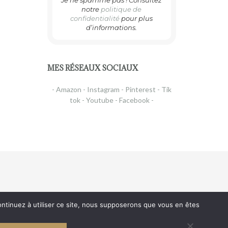
Je ne spamme pas ! Consultez
notre
politique de
confidentialité
pour plus
d’informations.
MES RÉSEAUX SOCIAUX
- Amazon -
Instagram -
Pinterest -
Tik
tok -
Youtube -
Facebook -
continuez à utiliser ce site, nous supposerons que vous en êtes