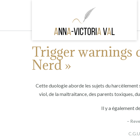
Skip
to
content
Trigger warnings 
Nerd »
Cette duologie aborde les sujets du harcèlement sc
viol, de la maltraitance, des parents toxiques, 
Il y a également d
– Reve
C.G.U