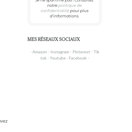
Je ne spamme pas ! Consultez
notre
politique de
confidentialité
pour plus
d’informations.
MES RÉSEAUX SOCIAUX
- Amazon -
Instagram -
Pinterest -
Tik
tok -
Youtube -
Facebook -
uvez