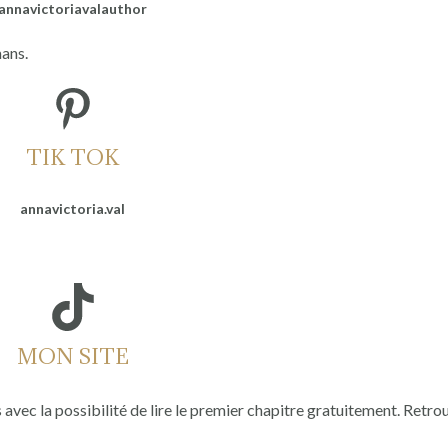
annavictoriavalauthor
mans.
Pinterest
TIK TOK
annavictoria.val
TikTok
MON SITE
avec la possibilité de lire le premier chapitre gratuitement. Retro